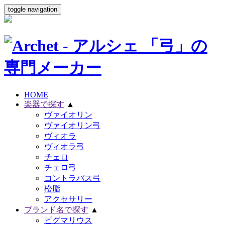
toggle navigation
HOME
楽器で探す
▲
ヴァイオリン
ヴァイオリン弓
ヴィオラ
ヴィオラ弓
チェロ
チェロ弓
コントラバス弓
松脂
アクセサリー
ブランド名で探す
▲
ピグマリウス