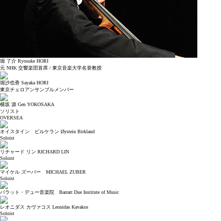
堀 了介 Ryosuke HORI
元 NHK 交響楽団首席 / 東京音楽大学名誉教授
堀沙也香 Sayaka HORI
東京チェロアンサンブルメンバー
横坂 源 Gen YOKOSAKA
ソリスト
OVERSEA
オイスタイン ビルケラン Øystein Birkland
Soloist
リチャード リン RICHARD LIN
Soloist
マイケル ズーバー MICHAEL ZUBER
Soloist
バラット・デュー音楽院 Barratt Due Institute of Music
レオニダス カヴァコス Leonidas Kavakos
Soloist