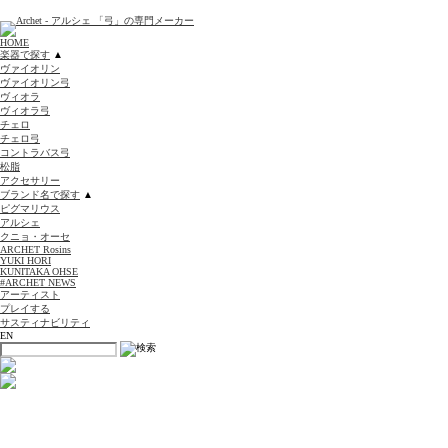
HOME
楽器で探す
▲
ヴァイオリン
ヴァイオリン弓
ヴィオラ
ヴィオラ弓
チェロ
チェロ弓
コントラバス弓
松脂
アクセサリー
ブランド名で探す
▲
ピグマリウス
アルシェ
クニョ・オーセ
ARCHET Rosins
YUKI HORI
KUNITAKA OHSE
#ARCHET NEWS
アーティスト
プレイする
サスティナビリティ
EN