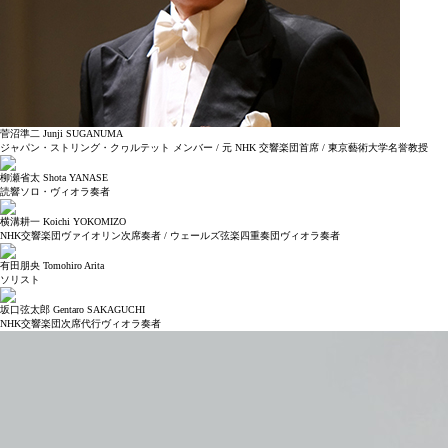
菅沼準二 Junji SUGANUMA
ジャパン・ストリング・クヮルテット メンバー / 元 NHK 交響楽団首席 / 東京藝術大学名誉教授
柳瀬省太 Shota YANASE
読響ソロ・ヴィオラ奏者
横溝耕一 Koichi YOKOMIZO
NHK交響楽団ヴァイオリン次席奏者 / ウェールズ弦楽四重奏団ヴィオラ奏者
有田朋央 Tomohiro Arita
ソリスト
坂口弦太郎 Gentaro SAKAGUCHI
NHK交響楽団次席代行ヴィオラ奏者