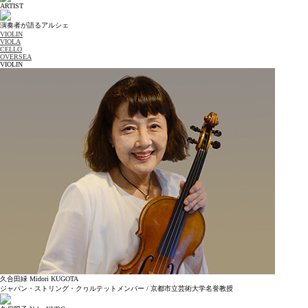
ARTIST
演奏者が語るアルシェ
VIOLIN
VIOLA
CELLO
OVERSEA
VIOLIN
久合田緑 Midori KUGOTA
ジャパン・ストリング・クヮルテットメンバー / 京都市立芸術大学名誉教授