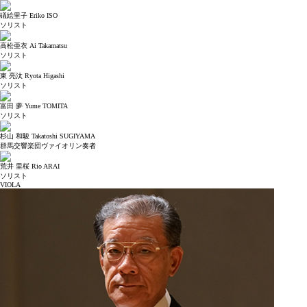
礒絵里子 Eriko ISO
ソリスト
高松亜衣 Ai Takamatsu
ソリスト
東 亮汰 Ryota Higashi
ソリスト
富田 夢 Yume TOMITA
ソリスト
杉山 和駿 Takatoshi SUGIYAMA
群馬交響楽団ヴァイオリン奏者
荒井 里桜 Rio ARAI
ソリスト
VIOLA