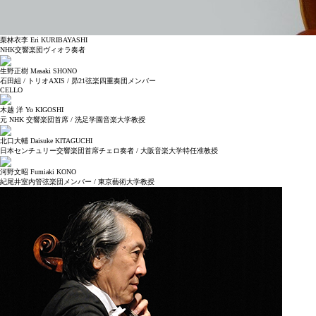
栗林衣李 Eri KURIBAYASHI
NHK交響楽団ヴィオラ奏者
生野正樹 Masaki SHONO
石田組 / トリオAXIS / 昴21弦楽四重奏団メンバー
CELLO
木越 洋 Yo KIGOSHI
元 NHK 交響楽団首席 / 洗足学園音楽大学教授
北口大輔 Daisuke KITAGUCHI
日本センチュリー交響楽団首席チェロ奏者 / 大阪音楽大学特任准教授
河野文昭 Fumiaki KONO
紀尾井室内管弦楽団メンバー / 東京藝術大学教授