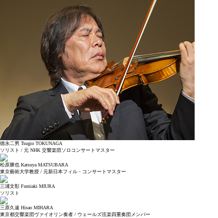
徳永二男 Tsugio TOKUNAGA
ソリスト / 元 NHK 交響楽団ソロコンサートマスター
松原勝也 Katsuya MATSUBARA
東京藝術大学教授 / 元新日本フィル・コンサートマスター
三浦文彰 Fumiaki MIURA
ソリスト
三原久遠 Hisao MIHARA
東京都交響楽団ヴァイオリン奏者 / ウェールズ弦楽四重奏団メンバー