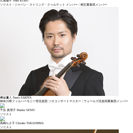
久保陽子 Yoko KUBO
ソリスト / ジャパン・ストリング・クヮルテット メンバー / 桐五重奏団メンバー
﨑谷直人 Naoto SAKIYA
神奈川県フィルハーモニー管弦楽団 ソロコンサートマスター / ウェールズ弦楽四重奏団メンバー
千住 真理子 Mariko SENJU
ソリスト
高嶋ちさ子 Chisako TAKASHIMA
ソリスト