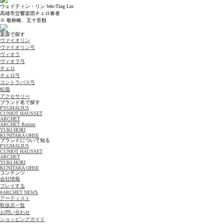
ウェイティン・リン Wei-Ting Lin
高雄市交響楽団チェロ奏者
※ 敬称略、五十音順
楽器で探す
ヴァイオリン
ヴァイオリン弓
ヴィオラ
ヴィオラ弓
チェロ
チェロ弓
コントラバス弓
松脂
アクセサリー
ブランド名で探す
PYGMALIUS
CUNIOT HAUSSET
ARCHET
ARCHET Rosins
YUKI HORI
KUNITAKA OHSE
ブランドについて知る
PYGMALIUS
CUNIOT HAUSSET
ARCHET
YUKI HORI
KUNITAKA OHSE
コンテンツ
会社情報
プレイする
#ARCHET NEWS
アーティスト
取扱店一覧
お問い合わせ
ショッピングガイド