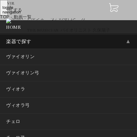
MOVIE
toggle
プレイする
navigation
TOP
-
動画一覧
HOME
THE MUSICIAN: バイオリニスト 久保陽子
▲
楽器で探す
ヴァイオリン
ヴァイオリン弓
ヴィオラ
ヴィオラ弓
チェロ