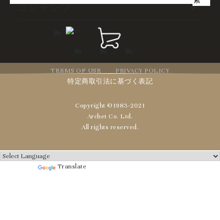
コンテンツ
TERMS OF USE
PRIVACY POLICY
特定商取引法に基づく表記
Copyright ©1983-2021
Archet Co. Ltd.
All rights reserved.
Powered by
Translate