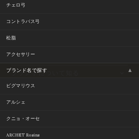
チェロ弓
一覧へ戻る
コントラバス弓
松脂
楽器で探す
アクセサリー
ブランド名で探す
▲
ブランド名で探す
ブランドについて知る
ピグマリウス
コンテンツ
アルシェ
クニョ・オーセ
TERMS OF USE
PRIVACY POLICY
ARCHET Rosins
特定商取引法に基づく表記