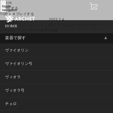
MOVIE
toggle
プレイする
navigation
TOP
>
＃プレイする
2022.2.4
【ピグマリウス・メソッド「5日で学ぶはじめてのヴァイオリン」】
HOME
DAY4(1/2) ヴァイオリン左手の配置
▲
楽器で探す
ヴァイオリン
ヴァイオリン弓
ヴィオラ
ヴィオラ弓
チェロ