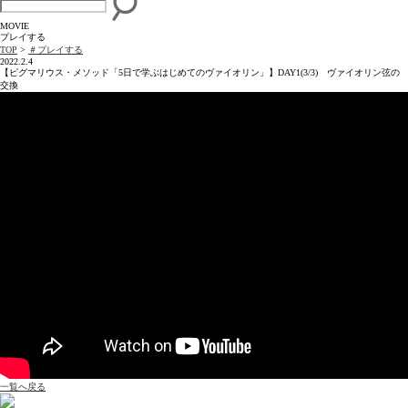
MOVIE
プレイする
TOP
>
＃プレイする
2022.2.4
【ピグマリウス・メソッド「5日で学ぶはじめてのヴァイオリン」】DAY1(3/3) ヴァイオリン弦の
交換
一覧へ戻る