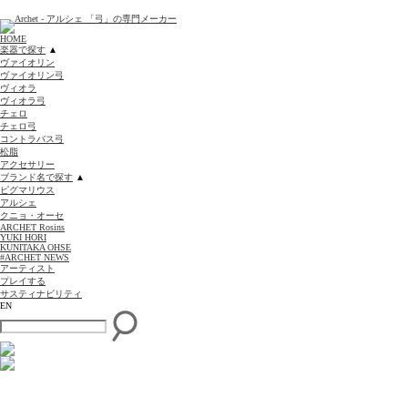
HOME
楽器で探す
▲
ヴァイオリン
ヴァイオリン弓
ヴィオラ
ヴィオラ弓
チェロ
チェロ弓
コントラバス弓
松脂
アクセサリー
ブランド名で探す
▲
ピグマリウス
アルシェ
クニョ・オーセ
ARCHET Rosins
YUKI HORI
KUNITAKA OHSE
#ARCHET NEWS
アーティスト
プレイする
サスティナビリティ
EN