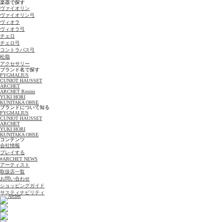
楽器で探す
ヴァイオリン
ヴァイオリン弓
ヴィオラ
ヴィオラ弓
チェロ
チェロ弓
コントラバス弓
松脂
アクセサリー
ブランド名で探す
PYGMALIUS
CUNIOT HAUSSET
ARCHET
ARCHET Rosins
YUKI HORI
KUNITAKA OHSE
ブランドについて知る
PYGMALIUS
CUNIOT HAUSSET
ARCHET
YUKI HORI
KUNITAKA OHSE
コンテンツ
会社情報
プレイする
#ARCHET NEWS
アーティスト
取扱店一覧
お問い合わせ
ショッピングガイド
サスティナビリティ