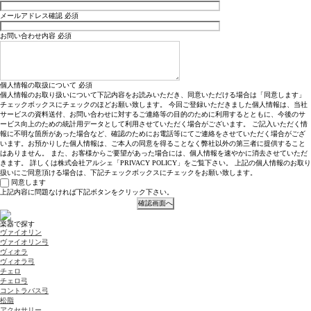
メールアドレス確認
必須
お問い合わせ内容
必須
個人情報の取扱について
必須
個人情報のお取り扱いについて下記内容をお読みいただき、同意いただける場合は「同意します」
チェックボックスにチェックのほどお願い致します。 今回ご登録いただきました個人情報は、当社
サービスの資料送付、お問い合わせに対するご連絡等の目的のために利用するとともに、今後のサ
ービス向上のための統計用データとして利用させていただく場合がございます。 ご記入いただく情
報に不明な箇所があった場合など、確認のためにお電話等にてご連絡をさせていただく場合がござ
います。お預かりした個人情報は、ご本人の同意を得ることなく弊社以外の第三者に提供すること
はありません。 また、お客様からご要望があった場合には、個人情報を速やかに消去させていただ
きます。 詳しくは株式会社アルシェ「PRIVACY POLICY」をご覧下さい。 上記の個人情報のお取り
扱いにご同意頂ける場合は、下記チェックボックスにチェックをお願い致します。
同意します
上記内容に問題なければ下記ボタンをクリック下さい。
楽器で探す
ヴァイオリン
ヴァイオリン弓
ヴィオラ
ヴィオラ弓
チェロ
チェロ弓
コントラバス弓
松脂
アクセサリー