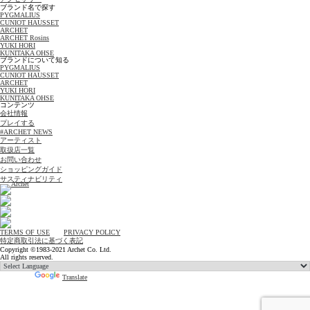
ブランド名で探す
PYGMALIUS
CUNIOT HAUSSET
ARCHET
ARCHET Rosins
YUKI HORI
KUNITAKA OHSE
ブランドについて知る
PYGMALIUS
CUNIOT HAUSSET
ARCHET
YUKI HORI
KUNITAKA OHSE
コンテンツ
会社情報
プレイする
#ARCHET NEWS
アーティスト
取扱店一覧
お問い合わせ
ショッピングガイド
サスティナビリティ
TERMS OF USE
PRIVACY POLICY
特定商取引法に基づく表記
Copyright ©1983-2021 Archet Co. Ltd.
All rights reserved.
Powered by
Translate