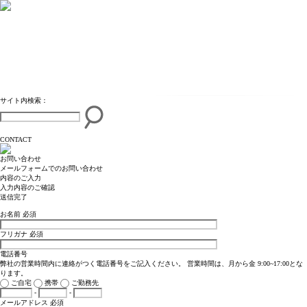
tog
nav
サイト内検索：
CONTACT
お問い合わせ
メールフォームでのお問い合わせ
内容のご入力
入力内容のご確認
送信完了
お名前
必須
フリガナ
必須
電話番号
弊社の営業時間内に連絡がつく電話番号をご記入ください。 営業時間は、月から金 9:00~17:00とな
ります。
ご自宅
携帯
ご勤務先
-
-
メールアドレス
必須