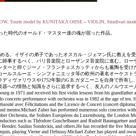
OW, Tourte model by KUNITAKA OHSE
–
VIOLIN, Stradivari mo
ries is ‘alive’. 過ぎ去った時代のオールド・マスター達の魂が宿った作品。
はじめる。イザイの弟子であったオスカル・ジェマン氏に教えを
に師事するべく、パリ音楽院とローザンヌ音楽院に進む。ロー
ンターと仰ぐジーノ・フランチェスカッティからも薫陶を受け
カールスルーエ・シンフォニエッタ等の欧州の著名オーケスト
ラディヴァリウスや1752年製のG.B.ガダニーニを自身で所
楽器への情熱と知識をさらに追求するべく、友人のノルウエー
d received his first violin lessons from his grandfather at the 
lo concerto performance with orchestra was in 1982 at the age of ten. He
uosité avec Félicitations and the Licence de Concert (concert diploma).
r and mentor.Michael Zuber has performed numerous solo concertos with 
mber Orchestra, the Solistes Européens du Luxembourg, the London Mo
y conductors such as Théodore Guschelbauer and Rudolf Baumgartner a
e Bender, Saulius Sondeckis, and others.He has recorded the five Moz
rquin, playing Vierne and Debussy.Michael Zuber has played and owne