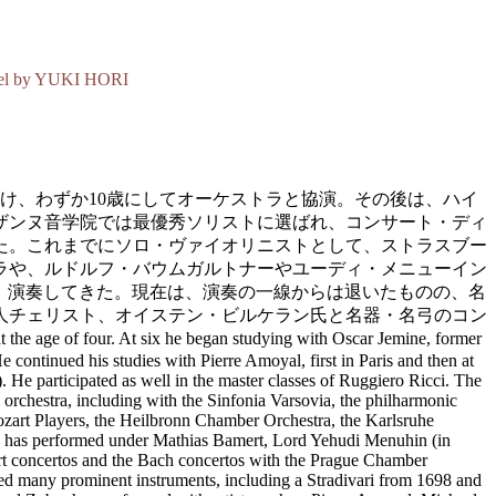
del by YUKI HORI
受け、わずか10歳にしてオーケストラと協演。その後は、ハイ
ザンヌ音学院では最優秀ソリストに選ばれ、コンサート・ディ
た。これまでにソロ・ヴァイオリニストとして、ストラスブー
ラや、ルドルフ・バウムガルトナーやユーディ・メニューイン
有し、演奏してきた。現在は、演奏の一線からは退いたものの、名
人チェリスト、オイステン・ビルケラン氏と名器・名弓のコン
age of four. At six he began studying with Oscar Jemine, former
 continued his studies with Pierre Amoyal, first in Paris and then at
 He participated as well in the master classes of Ruggiero Ricci. The
orchestra, including with the Sinfonia Varsovia, the philharmonic
zart Players, the Heilbronn Chamber Orchestra, the Karlsruhe
nd has performed under Mathias Bamert, Lord Yehudi Menuhin (in
art concertos and the Bach concertos with the Prague Chamber
d many prominent instruments, including a Stradivari from 1698 and