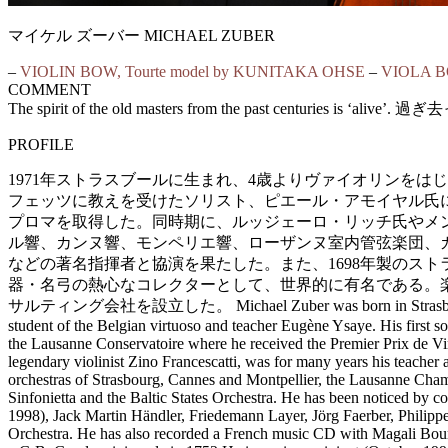
マイケル ズーバー MICHAEL ZUBER
–
VIOLIN BOW, Tourte model by KUNITAKA OHSE
–
VIOLA B
COMMENT
The spirit of the old masters from the past centu
PROFILE
1971年ストラスブールに生まれ、4歳よりヴァイオリンを
フェッツに教えを受けたソリスト、ピエール・アモイヤル氏
プロマを取得した。同時期に、ルッジェーロ・リッチ氏やメ
ル響、カンヌ響、モンペリエ響、ローザンヌ室内管弦楽団、
などの著名指揮者と協演を果たした。また、1698年製のスト
器・名弓の熱心なコレクターとして、世界的に有名である。
サルティング会社を設立した。 Michael Zuber was born in Strasbourg in 1971 an
student of the Belgian virtuoso and teacher Eugène Ysaye. His first so
the Lausanne Conservatoire where he received the Premier Prix de Virt
legendary violinist Zino Francescatti, was for many years his teache
orchestras of Strasbourg, Cannes and Montpellier, the Lausanne Cha
Sinfonietta and the Baltic States Orchestra. He has been noticed b
1998), Jack Martin Händler, Friedemann Layer, Jörg Faerber, Philipp
Orchestra. He has also recorded a French music CD with Magali Bou