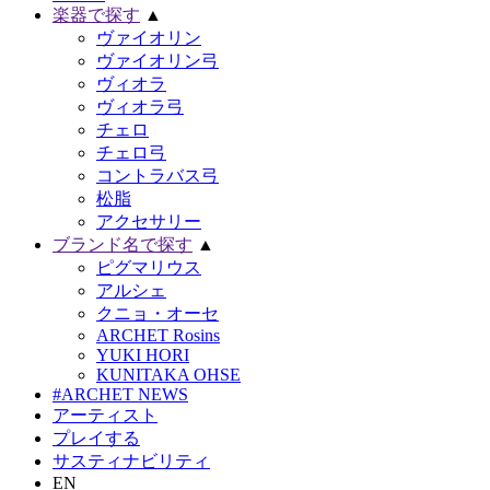
楽器で探す
▲
ヴァイオリン
ヴァイオリン弓
ヴィオラ
ヴィオラ弓
チェロ
チェロ弓
コントラバス弓
松脂
アクセサリー
ブランド名で探す
▲
ピグマリウス
アルシェ
クニョ・オーセ
ARCHET Rosins
YUKI HORI
KUNITAKA OHSE
#ARCHET NEWS
アーティスト
プレイする
サスティナビリティ
EN