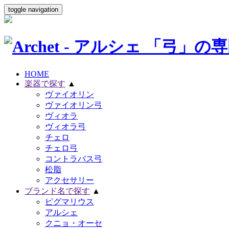
toggle navigation
HOME
楽器で探す
▲
ヴァイオリン
ヴァイオリン弓
ヴィオラ
ヴィオラ弓
チェロ
チェロ弓
コントラバス弓
松脂
アクセサリー
ブランド名で探す
▲
ピグマリウス
アルシェ
クニョ・オーセ