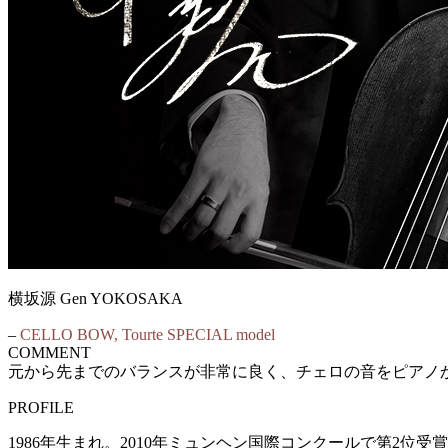
横坂源 Gen YOKOSAKA
–
CELLO BOW, Tourte SPECIAL model
COMMENT
元から先までのバランスが非常に良く、チェロの音をピアノ
PROFILE
1986年生まれ。2010年ミュンヘン国際コンクールで第2位