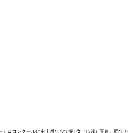
・チェロコンクールに史上最年少で第1位（15歳）受賞。同年カ