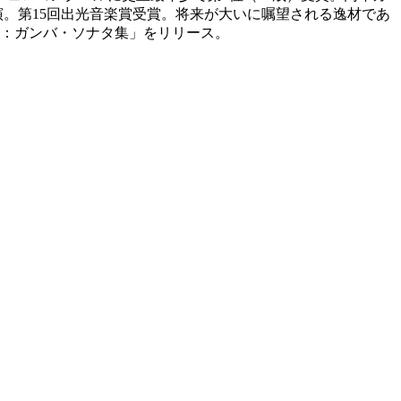
。第15回出光音楽賞受賞。将来が大いに嘱望される逸材であ
ッハ：ガンバ・ソナタ集」をリリース。