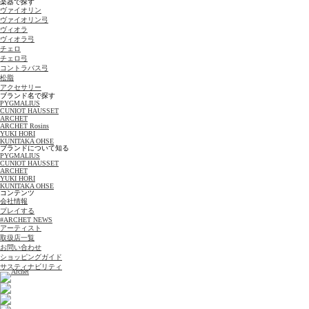
楽器で探す
ヴァイオリン
ヴァイオリン弓
ヴィオラ
ヴィオラ弓
チェロ
チェロ弓
コントラバス弓
松脂
アクセサリー
ブランド名で探す
PYGMALIUS
CUNIOT HAUSSET
ARCHET
ARCHET Rosins
YUKI HORI
KUNITAKA OHSE
ブランドについて知る
PYGMALIUS
CUNIOT HAUSSET
ARCHET
YUKI HORI
KUNITAKA OHSE
コンテンツ
会社情報
プレイする
#ARCHET NEWS
アーティスト
取扱店一覧
お問い合わせ
ショッピングガイド
サスティナビリティ