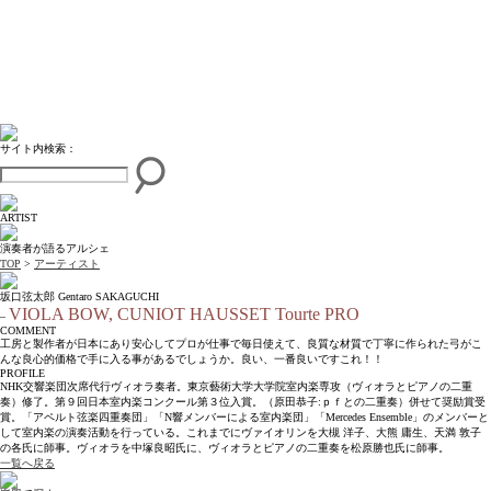
サイト内検索：
ARTIST
演奏者が語るアルシェ
TOP
>
アーティスト
坂口弦太郎 Gentaro SAKAGUCHI
VIOLA BOW, CUNIOT HAUSSET Tourte PRO
–
COMMENT
工房と製作者が日本にあり安心してプロが仕事で毎日使えて、良質な材質で丁寧に作られた弓がこ
んな良心的価格で手に入る事があるでしょうか。良い、一番良いですこれ！！
PROFILE
NHK交響楽団次席代行ヴィオラ奏者。東京藝術大学大学院室内楽専攻（ヴィオラとピアノの二重
奏）修了。第９回日本室内楽コンクール第３位入賞。（原田恭子:ｐｆとの二重奏）併せて奨励賞受
賞。「アペルト弦楽四重奏団」「N響メンバーによる室内楽団」「Mercedes Ensemble」のメンバーと
して室内楽の演奏活動を行っている。これまでにヴァイオリンを大槻 洋子、大熊 庸生、天満 敦子
の各氏に師事。ヴィオラを中塚良昭氏に、ヴィオラとピアノの二重奏を松原勝也氏に師事。
一覧へ戻る