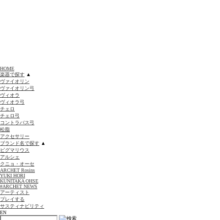
HOME
楽器で探す
▲
ヴァイオリン
ヴァイオリン弓
ヴィオラ
ヴィオラ弓
チェロ
チェロ弓
コントラバス弓
松脂
アクセサリー
ブランド名で探す
▲
ピグマリウス
アルシェ
クニョ・オーセ
ARCHET Rosins
YUKI HORI
KUNITAKA OHSE
#ARCHET NEWS
アーティスト
プレイする
サスティナビリティ
EN