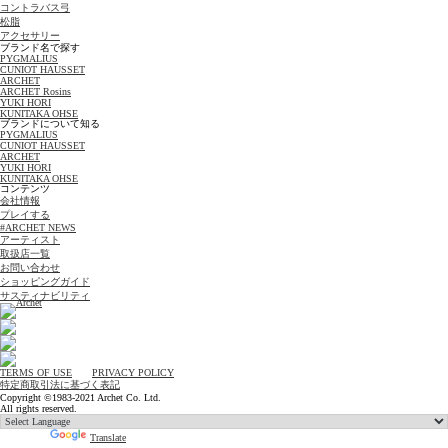
コントラバス弓
松脂
アクセサリー
ブランド名で探す
PYGMALIUS
CUNIOT HAUSSET
ARCHET
ARCHET Rosins
YUKI HORI
KUNITAKA OHSE
ブランドについて知る
PYGMALIUS
CUNIOT HAUSSET
ARCHET
YUKI HORI
KUNITAKA OHSE
コンテンツ
会社情報
プレイする
#ARCHET NEWS
アーティスト
取扱店一覧
お問い合わせ
ショッピングガイド
サスティナビリティ
TERMS OF USE
PRIVACY POLICY
特定商取引法に基づく表記
Copyright ©1983-2021 Archet Co. Ltd.
All rights reserved.
Powered by
Translate