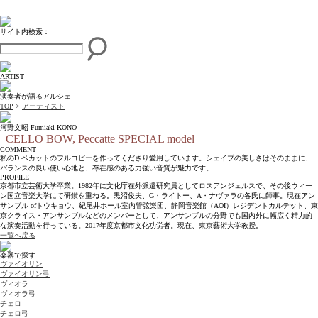
サイト内検索：
ARTIST
演奏者が語るアルシェ
TOP
>
アーティスト
河野文昭 Fumiaki KONO
CELLO BOW, Peccatte SPECIAL model
–
COMMENT
私のD.ペカットのフルコピーを作ってくださり愛用しています。シェイプの美しさはそのままに、
バランスの良い使い心地と、存在感のある力強い音質が魅力です。
PROFILE
京都市立芸術大学卒業。1982年に文化庁在外派遣研究員としてロスアンジェルスで、その後ウィー
ン国立音楽大学にて研鑚を重ねる。黒沼俊夫、G・ライトー、A・ナヴァラの各氏に師事。現在アン
サンブル ofトウキョウ、紀尾井ホール室内管弦楽団、静岡音楽館（AOI）レジデントカルテット、東
京クライス・アンサンブルなどのメンバーとして、アンサンブルの分野でも国内外に幅広く精力的
な演奏活動を行っている。2017年度京都市文化功労者。現在、東京藝術大学教授。
一覧へ戻る
楽器で探す
ヴァイオリン
ヴァイオリン弓
ヴィオラ
ヴィオラ弓
チェロ
チェロ弓