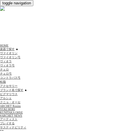
toggle navigation
HOME
楽器で探す
▲
ヴァイオリン
ヴァイオリン弓
ヴィオラ
ヴィオラ弓
チェロ
チェロ弓
コントラバス弓
松脂
アクセサリー
ブランド名で探す
▲
ピグマリウス
アルシェ
クニョ・オーセ
ARCHET Rosins
YUKI HORI
KUNITAKA OHSE
#ARCHET NEWS
アーティスト
プレイする
サスティナビリティ