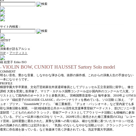
EN
サイト内検索：
ARTIST
演奏者が語るアルシェ
TOP
>
アーティスト
礒 絵里子 Eriko ISO
VIOLIN BOW, CUNIOT HAUSSET Sartory Solo model
–
COMMENT
明るい音色、豊かな音量、しなやかな弾き心地、抜群の操作感、これからの演奏人生の手放せない
一本になりそうです。
PROFILE
桐朋学園大学卒業後、文化庁芸術家在外派遣研修員としてブリュッセル王立音楽院に留学し、修士
課程 大賞を受賞し首席修了。マリア・カナルス国際コンクールほか国内外のコンクールで入賞。ソ
リストとして国内外のオーケストラと多数共演し、宮崎国際音楽祭へは 毎年参加、2010年よりFMヨ
コハマ「礒絵里子のSEASIDE CLASSIC」のパーソナリティを務めている。ソロ活動 に加え、「デ
ュオ・プリマ」「EnsembleΦ(ファイ)」「椿三重奏団」「デュオ・パッシオーネ」など室内楽でも多
彩な演奏活動を展開。 一財)地域創造公共ホール活性化支援事業登録アーティスト、並びにソニー音
楽財団「こどものためのクラ シック」登録アーティストとしてアウトリーチ活動にも積極的に参加
している。デビュー以来11枚のCDをリ リース。2020年2月に発売された椿三重奏団のCDは「レコー
ド芸術」誌特選盤に選出された。真摯な演奏への取り組み、確かな技量に基づいたヨーロッパ仕込
みの洗練された感性には定評があり、「気負いのないしなやかな活動ぶりが、クラシックシーンで
着実に存在感を放っている」など各媒体で高く評価されている。洗足学園大学講師。