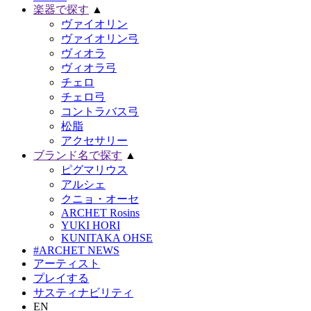
楽器で探す
▲
ヴァイオリン
ヴァイオリン弓
ヴィオラ
ヴィオラ弓
チェロ
チェロ弓
コントラバス弓
松脂
アクセサリー
ブランド名で探す
▲
ピグマリウス
アルシェ
クニョ・オーセ
ARCHET Rosins
YUKI HORI
KUNITAKA OHSE
#ARCHET NEWS
アーティスト
プレイする
サスティナビリティ
EN